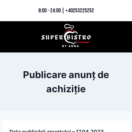
Skip
8:00 - 24:00 | +40253225252
to
content
Publicare anunț de
achiziție
Data publicării anunțului – 17.04.2023